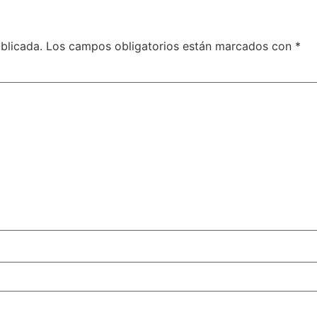
blicada.
Los campos obligatorios están marcados con
*