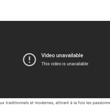
x traditionnels et modernes, attirant à la fois les passionn