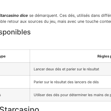
Starcasino dice
se démarquent. Ces dés, utilisés dans différ
ritable retour aux sources du jeu, mais avec une touche conte
isponibles
ype
Règles 
Lancer deux dés et parier sur le résultat
Parier sur le résultat des lancers de dés
s
Utiliser des dés pour déterminer les mains de
Starcasino