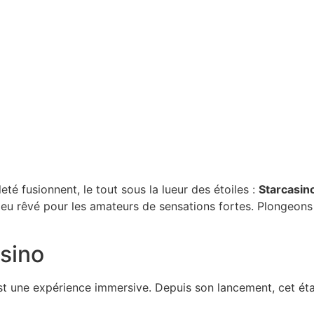
té fusionnent, le tout sous la lueur des étoiles :
Starcasin
e jeu rêvé pour les amateurs de sensations fortes. Plongeon
asino
st une expérience immersive. Depuis son lancement, cet éta