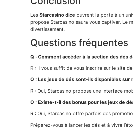
Conclusion
Les
Starcasino dice
ouvrent la porte à un uni
propose Starcasino saura vous captiver. Le mél
divertissement.
Questions fréquentes
Q : Comment accéder à la section des dés d
R : Il vous suffit de vous inscrire sur le site
Q : Les jeux de dés sont-ils disponibles sur 
R : Oui, Starcasino propose une interface mo
Q : Existe-t-il des bonus pour les jeux de dé
R : Oui, Starcasino offre parfois des promot
Préparez-vous à lancer les dés et à vivre l’éto