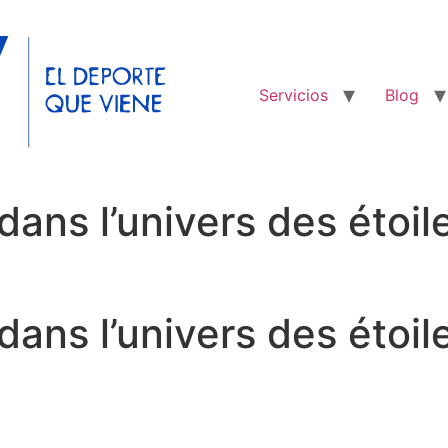
Servicios
Blog
ans l’univers des étoil
ans l’univers des étoil