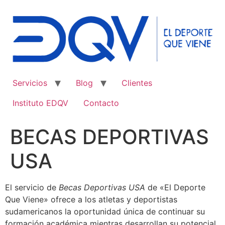
Ir
al
contenido
Servicios
Blog
Clientes
Instituto EDQV
Contacto
BECAS DEPORTIVAS
USA
El servicio de
Becas Deportivas USA
de «El Deporte
Que Viene» ofrece a los atletas y deportistas
sudamericanos la oportunidad única de continuar su
formación académica mientras desarrollan su potencial