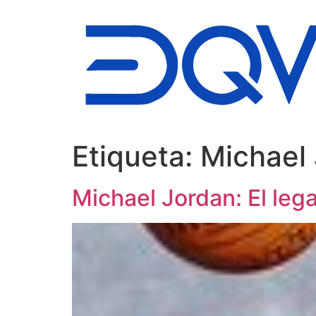
Ir
al
contenido
Etiqueta:
Michael 
Michael Jordan: El leg