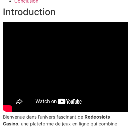
Conclusion
Introduction
Bienvenue dans l’univers fascinant de
Rodeoslots
Casino
, une plateforme de jeux en ligne qui combine