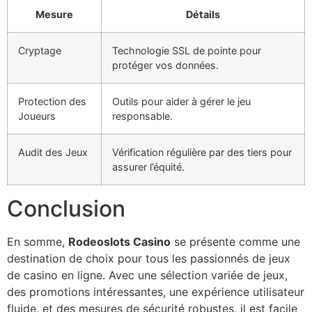
Mesure
Détails
Cryptage
Technologie SSL de pointe pour
protéger vos données.
Protection des
Outils pour aider à gérer le jeu
Joueurs
responsable.
Audit des Jeux
Vérification régulière par des tiers pour
assurer l’équité.
Conclusion
En somme,
Rodeoslots Casino
se présente comme une
destination de choix pour tous les passionnés de jeux
de casino en ligne. Avec une sélection variée de jeux,
des promotions intéressantes, une expérience utilisateur
fluide, et des mesures de sécurité robustes, il est facile