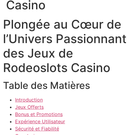
Casino
Plongée au Cœur de
l’Univers Passionnant
des Jeux de
Rodeoslots Casino
Table des Matières
Introduction
Jeux Offerts
Bonus et Promotions
Expérience Utilisateur
Sécurité et Fiabilité