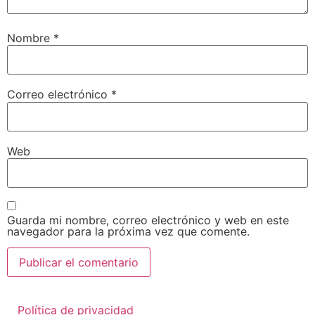
Nombre
*
Correo electrónico
*
Web
Guarda mi nombre, correo electrónico y web en este
navegador para la próxima vez que comente.
Política de privacidad