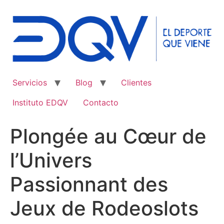
Ir
al
contenido
Servicios
Blog
Clientes
Instituto EDQV
Contacto
Plongée au Cœur de
l’Univers
Passionnant des
Jeux de Rodeoslots