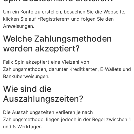
Um ein Konto zu erstellen, besuchen Sie die Webseite,
klicken Sie auf «Registrieren» und folgen Sie den
Anweisungen.
Welche Zahlungsmethoden
werden akzeptiert?
Felix Spin akzeptiert eine Vielzahl von
Zahlungsmethoden, darunter Kreditkarten, E-Wallets und
Banküberweisungen.
Wie sind die
Auszahlungszeiten?
Die Auszahlungszeiten variieren je nach
Zahlungsmethode, liegen jedoch in der Regel zwischen 1
und 5 Werktagen.