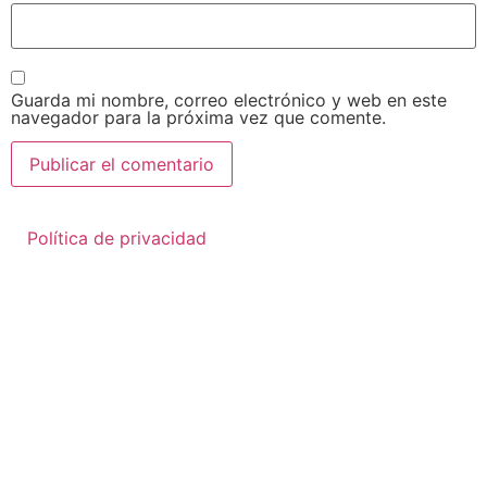
Guarda mi nombre, correo electrónico y web en este
navegador para la próxima vez que comente.
Política de privacidad