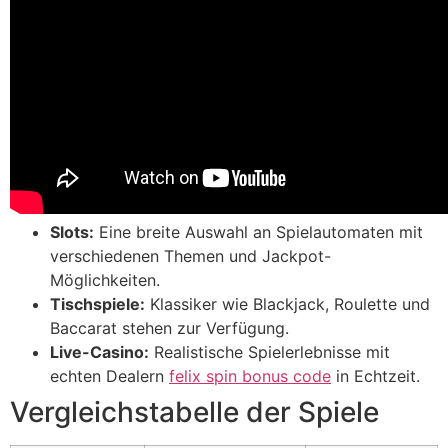
Slots:
Eine breite Auswahl an Spielautomaten mit
verschiedenen Themen und Jackpot-
Möglichkeiten.
Tischspiele:
Klassiker wie Blackjack, Roulette und
Baccarat stehen zur Verfügung.
Live-Casino:
Realistische Spielerlebnisse mit
echten Dealern
felix spin bonus code
in Echtzeit.
Vergleichstabelle der Spiele