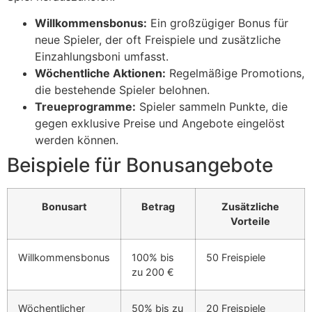
Willkommensbonus:
Ein großzügiger Bonus für
neue Spieler, der oft Freispiele und zusätzliche
Einzahlungsboni umfasst.
Wöchentliche Aktionen:
Regelmäßige Promotions,
die bestehende Spieler belohnen.
Treueprogramme:
Spieler sammeln Punkte, die
gegen exklusive Preise und Angebote eingelöst
werden können.
Beispiele für Bonusangebote
Bonusart
Betrag
Zusätzliche
Vorteile
Willkommensbonus
100% bis
50 Freispiele
zu 200 €
Wöchentlicher
50% bis zu
20 Freispiele