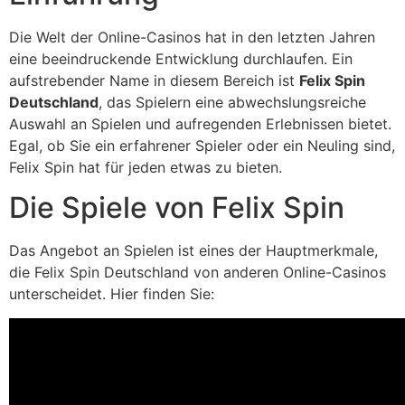
Die Welt der Online-Casinos hat in den letzten Jahren
eine beeindruckende Entwicklung durchlaufen. Ein
aufstrebender Name in diesem Bereich ist
Felix Spin
Deutschland
, das Spielern eine abwechslungsreiche
Auswahl an Spielen und aufregenden Erlebnissen bietet.
Egal, ob Sie ein erfahrener Spieler oder ein Neuling sind,
Felix Spin hat für jeden etwas zu bieten.
Die Spiele von Felix Spin
Das Angebot an Spielen ist eines der Hauptmerkmale,
die Felix Spin Deutschland von anderen Online-Casinos
unterscheidet. Hier finden Sie: