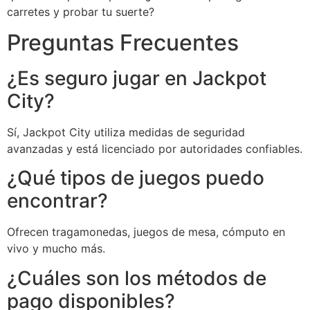
carretes y probar tu suerte?
Preguntas Frecuentes
¿Es seguro jugar en Jackpot
City?
Sí, Jackpot City utiliza medidas de seguridad
avanzadas y está licenciado por autoridades confiables.
¿Qué tipos de juegos puedo
encontrar?
Ofrecen tragamonedas, juegos de mesa, cómputo en
vivo y mucho más.
¿Cuáles son los métodos de
pago disponibles?