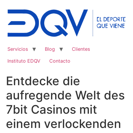
Ir
al
contenido
Servicios
Blog
Clientes
Instituto EDQV
Contacto
Entdecke die
aufregende Welt des
7bit Casinos mit
einem verlockenden