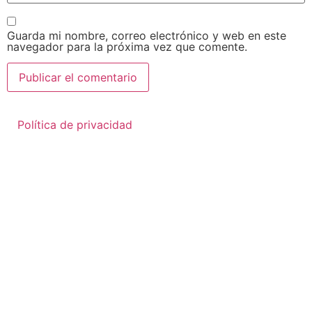
Guarda mi nombre, correo electrónico y web en este
navegador para la próxima vez que comente.
Política de privacidad