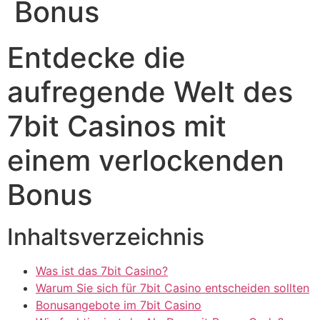
Bonus
Entdecke die
aufregende Welt des
7bit Casinos mit
einem verlockenden
Bonus
Inhaltsverzeichnis
Was ist das 7bit Casino?
Warum Sie sich für 7bit Casino entscheiden sollten
Bonusangebote im 7bit Casino