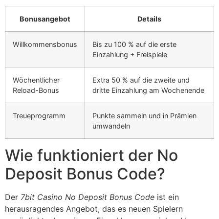
Bonusangebot
Details
Willkommensbonus
Bis zu 100 % auf die erste
Einzahlung + Freispiele
Wöchentlicher
Extra 50 % auf die zweite und
Reload-Bonus
dritte Einzahlung am Wochenende
Treueprogramm
Punkte sammeln und in Prämien
umwandeln
Wie funktioniert der No
Deposit Bonus Code?
Der
7bit Casino No Deposit Bonus Code
ist ein
herausragendes Angebot, das es neuen Spielern