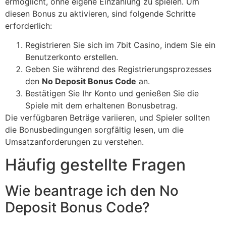
ermöglicht, ohne eigene Einzahlung zu spielen. Um
diesen Bonus zu aktivieren, sind folgende Schritte
erforderlich:
Registrieren Sie sich im 7bit Casino, indem Sie ein
Benutzerkonto erstellen.
Geben Sie während des Registrierungsprozesses
den
No Deposit Bonus Code
an.
Bestätigen Sie Ihr Konto und genießen Sie die
Spiele mit dem erhaltenen Bonusbetrag.
Die verfügbaren Beträge variieren, und Spieler sollten
die Bonusbedingungen sorgfältig lesen, um die
Umsatzanforderungen zu verstehen.
Häufig gestellte Fragen
Wie beantrage ich den No
Deposit Bonus Code?