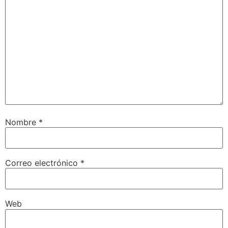
Nombre
*
Correo electrónico
*
Web