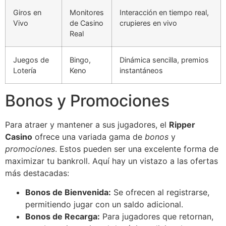
Giros en
Monitores
Interacción en tiempo real,
Vivo
de Casino
crupieres en vivo
Real
Juegos de
Bingo,
Dinámica sencilla, premios
Lotería
Keno
instantáneos
Bonos y Promociones
Para atraer y mantener a sus jugadores, el
Ripper
Casino
ofrece una variada gama de
bonos
y
promociones
. Estos pueden ser una excelente forma de
maximizar tu bankroll. Aquí hay un vistazo a las ofertas
más destacadas:
Bonos de Bienvenida:
Se ofrecen al registrarse,
permitiendo jugar con un saldo adicional.
Bonos de Recarga:
Para jugadores que retornan,