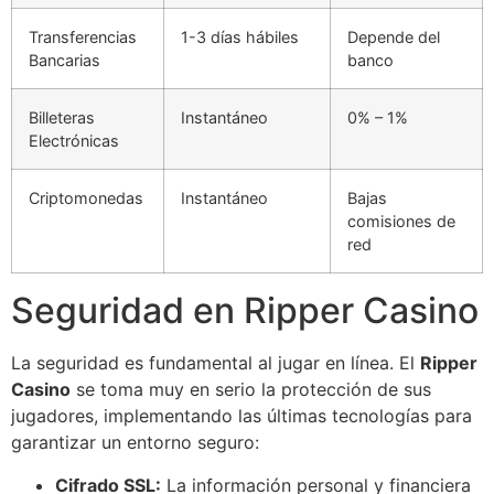
Transferencias
1-3 días hábiles
Depende del
Bancarias
banco
Billeteras
Instantáneo
0% – 1%
Electrónicas
Criptomonedas
Instantáneo
Bajas
comisiones de
red
Seguridad en Ripper Casino
La seguridad es fundamental al jugar en línea. El
Ripper
Casino
se toma muy en serio la protección de sus
jugadores, implementando las últimas tecnologías para
garantizar un entorno seguro:
Cifrado SSL:
La información personal y financiera