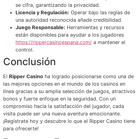
se cifra, garantizando la privacidad.
Licencia y Regulación:
Operar bajo las reglas de
una autoridad reconocida añade credibilidad.
Juego Responsable:
Herramientas y recursos
están disponibles para ayudar a los jugadores
https://rippercasinoespana.com/
a mantener el
control.
Conclusión
El
Ripper Casino
ha logrado posicionarse como una de
las mejores opciones en el mundo de los casinos en
línea gracias a su amplia selección de juegos, atractivos
bonos y fuerte enfoque en la seguridad. Con un
compromiso hacia la satisfacción del jugador, cada
visita puede ser una nueva aventura emocionante.
¡Regístrate hoy y descubre lo que el Ripper Casino tiene
para ofrecerte!