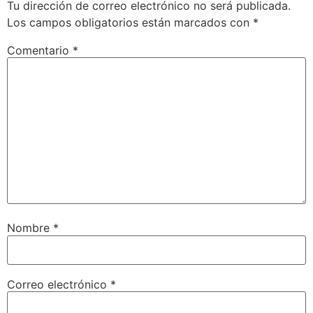
Tu dirección de correo electrónico no será publicada.
Los campos obligatorios están marcados con
*
Comentario
*
Nombre
*
Correo electrónico
*