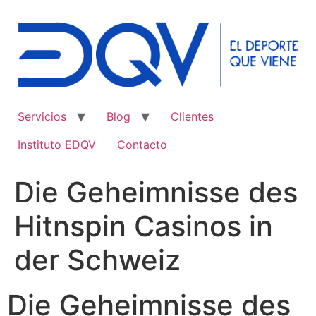
Ir
al
contenido
Servicios
Blog
Clientes
Instituto EDQV
Contacto
Die Geheimnisse des
Hitnspin Casinos in
der Schweiz
Die Geheimnisse des