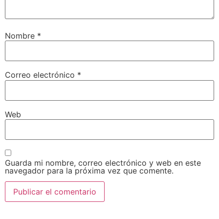
Nombre
*
Correo electrónico
*
Web
Guarda mi nombre, correo electrónico y web en este
navegador para la próxima vez que comente.