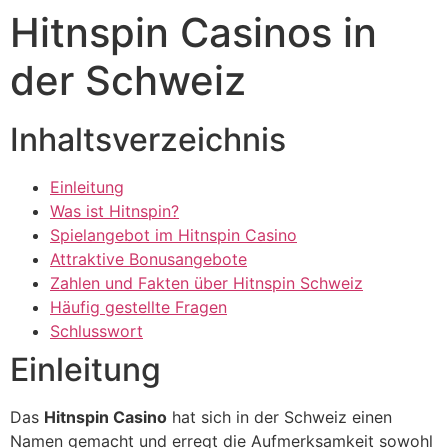
Hitnspin Casinos in
der Schweiz
Inhaltsverzeichnis
Einleitung
Was ist Hitnspin?
Spielangebot im Hitnspin Casino
Attraktive Bonusangebote
Zahlen und Fakten über Hitnspin Schweiz
Häufig gestellte Fragen
Schlusswort
Einleitung
Das
Hitnspin Casino
hat sich in der Schweiz einen
Namen gemacht und erregt die Aufmerksamkeit sowohl