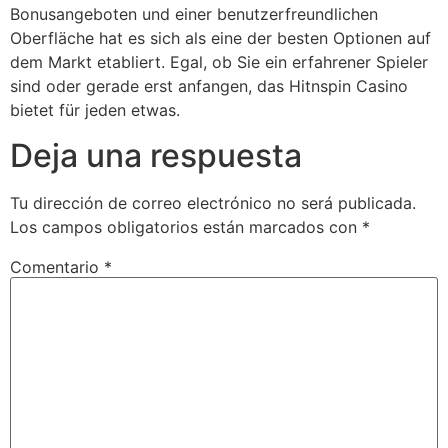
Bonusangeboten und einer benutzerfreundlichen
Oberfläche hat es sich als eine der besten Optionen auf
dem Markt etabliert. Egal, ob Sie ein erfahrener Spieler
sind oder gerade erst anfangen, das Hitnspin Casino
bietet für jeden etwas.
Deja una respuesta
Tu dirección de correo electrónico no será publicada.
Los campos obligatorios están marcados con
*
Comentario
*