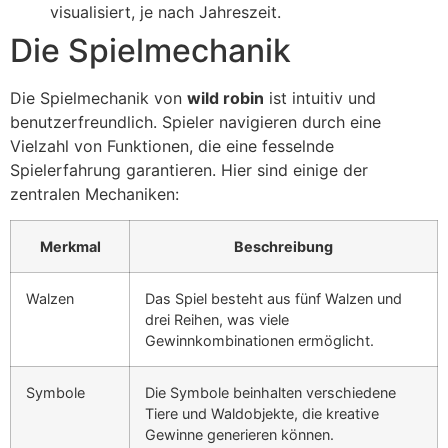
visualisiert, je nach Jahreszeit.
Die Spielmechanik
Die Spielmechanik von
wild robin
ist intuitiv und
benutzerfreundlich. Spieler navigieren durch eine
Vielzahl von Funktionen, die eine fesselnde
Spielerfahrung garantieren. Hier sind einige der
zentralen Mechaniken:
Merkmal
Beschreibung
Walzen
Das Spiel besteht aus fünf Walzen und
drei Reihen, was viele
Gewinnkombinationen ermöglicht.
Symbole
Die Symbole beinhalten verschiedene
Tiere und Waldobjekte, die kreative
Gewinne generieren können.