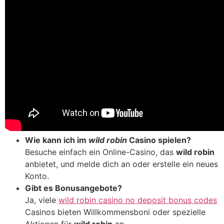
Wie kann ich im
wild robin
Casino spielen?
Besuche einfach ein Online-Casino, das
wild robin
anbietet, und melde dich an oder erstelle ein neues
Konto.
Gibt es Bonusangebote?
Ja, viele
wild robin casino no deposit bonus codes
Casinos bieten Willkommensboni oder spezielle