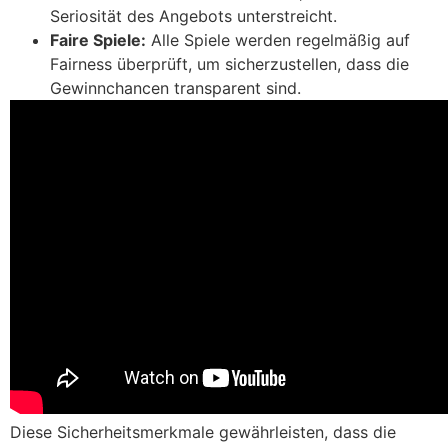
Seriosität des Angebots unterstreicht.
Faire Spiele:
Alle Spiele werden regelmäßig auf
Fairness überprüft, um sicherzustellen, dass die
Gewinnchancen transparent sind.
Diese Sicherheitsmerkmale gewährleisten, dass die