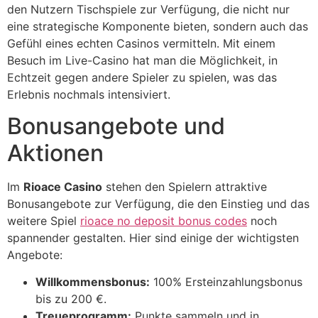
den Nutzern Tischspiele zur Verfügung, die nicht nur
eine strategische Komponente bieten, sondern auch das
Gefühl eines echten Casinos vermitteln. Mit einem
Besuch im Live-Casino hat man die Möglichkeit, in
Echtzeit gegen andere Spieler zu spielen, was das
Erlebnis nochmals intensiviert.
Bonusangebote und
Aktionen
Im
Rioace Casino
stehen den Spielern attraktive
Bonusangebote zur Verfügung, die den Einstieg und das
weitere Spiel
rioace no deposit bonus codes
noch
spannender gestalten. Hier sind einige der wichtigsten
Angebote:
Willkommensbonus:
100% Ersteinzahlungsbonus
bis zu 200 €.
Treueprogramm:
Punkte sammeln und in