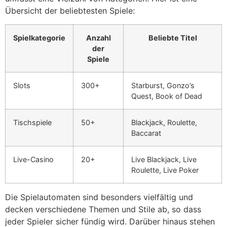
Übersicht der beliebtesten Spiele:
Spielkategorie
Anzahl
Beliebte Titel
der
Spiele
Slots
300+
Starburst, Gonzo’s
Quest, Book of Dead
Tischspiele
50+
Blackjack, Roulette,
Baccarat
Live-Casino
20+
Live Blackjack, Live
Roulette, Live Poker
Die Spielautomaten sind besonders vielfältig und
decken verschiedene Themen und Stile ab, so dass
jeder Spieler sicher fündig wird. Darüber hinaus stehen