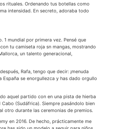
sos rituales. Ordenando tus botellas como
ima intensidad. En secreto, adoraba todo
No. 1 mundial por primera vez. Pensé que
 con tu camiseta roja sn mangas, mostrando
allorca, un talento generacional,
después, Rafa, tengo que decir: ¡menuda
oda España se enorgullezca y has dado orgullo
o aquel partido con en una pista de hierba
el Cabo (Sudáfrica). Siempre pasándolo bien
al otro durante las ceremonias de premios.
ademy en 2016. De hecho, prácticamente me
pre has sido un modelo a seguir para niños