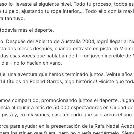
o lo llevaste al siguiente nivel. Todo tu proceso, todos e
tu pelo, ajustando tu ropa interior,… Todo ello con la máx
ra tan tuyo.
 todavía más el deporte.
io. Después del Abierto de Australia 2004, logré llegar al 
asta dos meses después, cuando entraste en pista en Miami
das esas voces que hablaban de ti – un joven increíble de M
ía – no lo hacían en vano.
e, una aventura que hemos terminado juntos. Veinte años 
 14 títulos de Roland Garros, algo histórico! Hiciste que t
emos compartido, promocionando juntos el deporte. Jugand
tencia al reunir a más de 50.000 espectadores en Ciudad d
ista y, en ocasiones, casi teniendo que sujetarnos el uno 
lorca para ayudar en la presentación de la Rafa Nadal Ac
ara insistir en que fuera, pero no quería perdérmelo. Siem