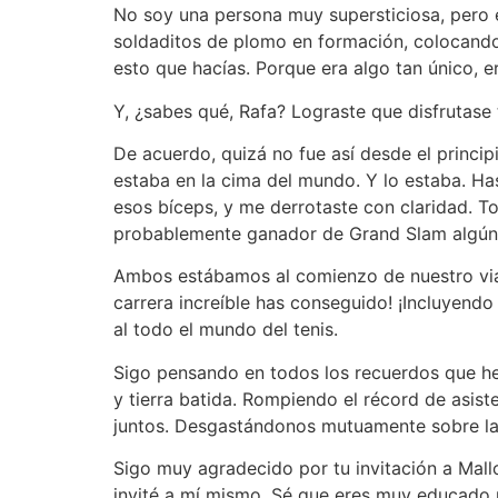
No soy una persona muy supersticiosa, pero es
soldaditos de plomo en formación, colocando 
esto que hacías. Porque era algo tan único, e
Y, ¿sabes qué, Rafa? Lograste que disfrutase
De acuerdo, quizá no fue así desde el princip
estaba en la cima del mundo. Y lo estaba. H
esos bíceps, y me derrotaste con claridad. To
probablemente ganador de Grand Slam algún d
Ambos estábamos al comienzo de nuestro viaj
carrera increíble has conseguido! ¡Incluyendo
al todo el mundo del tenis.
Sigo pensando en todos los recuerdos que h
y tierra batida. Rompiendo el récord de asis
juntos. Desgastándonos mutuamente sobre la p
Sigo muy agradecido por tu invitación a Mal
invité a mí mismo. Sé que eres muy educado p