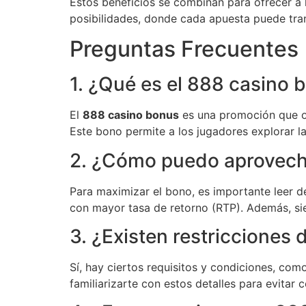
Estos beneficios se combinan para ofrecer a 
posibilidades, donde cada apuesta puede tr
Preguntas Frecuentes
1. ¿Qué es el 888 casino 
El
888 casino bonus
es una promoción que oto
Este bono permite a los jugadores explorar l
2. ¿Cómo puedo aprovech
Para maximizar el bono, es importante leer d
con mayor tasa de retorno (RTP). Además, sie
3. ¿Existen restricciones 
Sí, hay ciertos requisitos y condiciones, co
familiarizarte con estos detalles para evitar