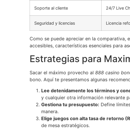
Soporte al cliente
24/7 Live Ch
Seguridad y licencias
Licencia ref
Como se puede apreciar en la comparativa, 
accesibles, características esenciales para as
Estrategias para Maxi
Sacar el máximo provecho al
888 casino bon
bono. Aquí te presentamos algunas recomend
Lee detenidamente los términos y cond
y cualquier otra información relevante p
Gestiona tu presupuesto:
Define límite
manera.
Elige juegos con alta tasa de retorno (
de mesa estratégicos.