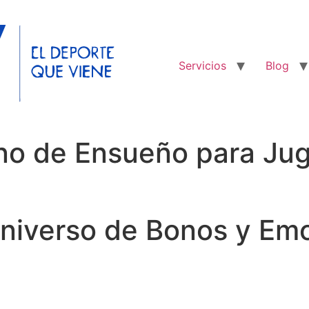
Servicios
Blog
ono de Ensueño para Ju
Universo de Bonos y Em