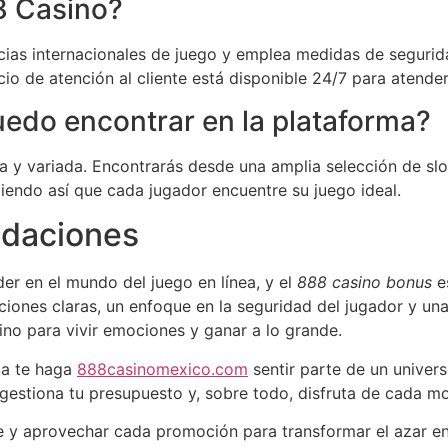
8 Casino?
cias internacionales de juego y emplea medidas de segurida
io de atención al cliente está disponible 24/7 para atender
uedo encontrar en la plataforma?
a y variada. Encontrarás desde una amplia selección de sl
tiendo así que cada jugador encuentre su juego ideal.
ndaciones
er en el mundo del juego en línea, y el
888 casino bonus
es
ciones claras, un enfoque en la seguridad del jugador y un
no para vivir emociones y ganar a lo grande.
ta te haga
888casinomexico.com
sentir parte de un univer
 gestiona tu presupuesto y, sobre todo, disfruta de cada 
 y aprovechar cada promoción para transformar el azar en 