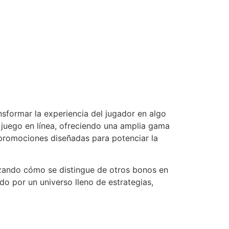
nsformar la experiencia del jugador en algo
 juego en línea, ofreciendo una amplia gama
 promociones diseñadas para potenciar la
izando cómo se distingue de otros bonos en
o por un universo lleno de estrategias,