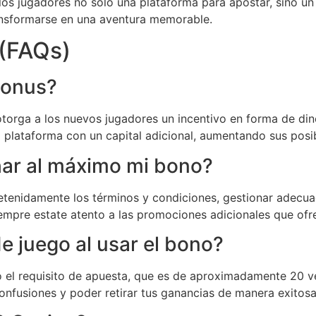
los jugadores no solo una plataforma para apostar, sino u
ansformarse en una aventura memorable.
 (FAQs)
bonus?
rga a los nuevos jugadores un incentivo en forma de diner
a plataforma con un capital adicional, aumentando sus posi
ar al máximo mi bono?
etenidamente los términos y condiciones, gestionar adecua
mpre estate atento a las promociones adicionales que ofre
de juego al usar el bono?
mo el requisito de apuesta, que es de aproximadamente 20 v
 confusiones y poder retirar tus ganancias de manera exitosa