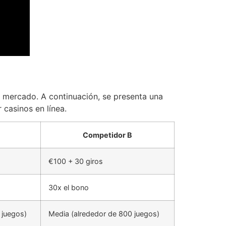
l mercado. A continuación, se presenta una
 casinos en línea.
Competidor B
€100 + 30 giros
30x el bono
 juegos)
Media (alrededor de 800 juegos)