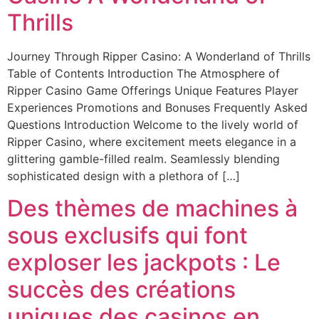
Thrills
Journey Through Ripper Casino: A Wonderland of Thrills
Table of Contents Introduction The Atmosphere of
Ripper Casino Game Offerings Unique Features Player
Experiences Promotions and Bonuses Frequently Asked
Questions Introduction Welcome to the lively world of
Ripper Casino, where excitement meets elegance in a
glittering gamble-filled realm. Seamlessly blending
sophisticated design with a plethora of […]
Des thèmes de machines à
sous exclusifs qui font
exploser les jackpots : Le
succès des créations
uniques des casinos en