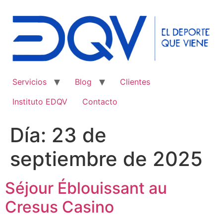
Ir
al
contenido
Servicios
Blog
Clientes
Instituto EDQV
Contacto
Día:
23 de
septiembre de 2025
Séjour Éblouissant au
Cresus Casino