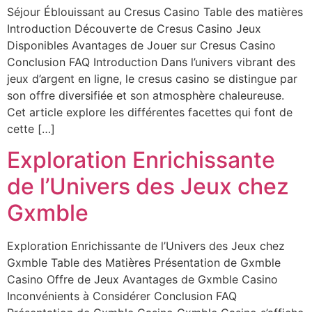
Séjour Éblouissant au Cresus Casino Table des matières
Introduction Découverte de Cresus Casino Jeux
Disponibles Avantages de Jouer sur Cresus Casino
Conclusion FAQ Introduction Dans l’univers vibrant des
jeux d’argent en ligne, le cresus casino se distingue par
son offre diversifiée et son atmosphère chaleureuse.
Cet article explore les différentes facettes qui font de
cette […]
Exploration Enrichissante
de l’Univers des Jeux chez
Gxmble
Exploration Enrichissante de l’Univers des Jeux chez
Gxmble Table des Matières Présentation de Gxmble
Casino Offre de Jeux Avantages de Gxmble Casino
Inconvénients à Considérer Conclusion FAQ