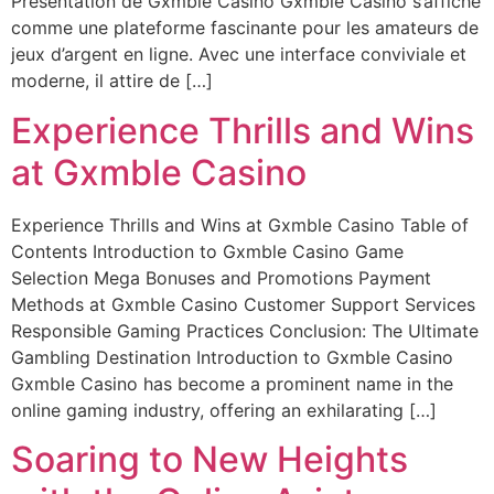
Présentation de Gxmble Casino Gxmble Casino s’affiche
comme une plateforme fascinante pour les amateurs de
jeux d’argent en ligne. Avec une interface conviviale et
moderne, il attire de […]
Experience Thrills and Wins
at Gxmble Casino
Experience Thrills and Wins at Gxmble Casino Table of
Contents Introduction to Gxmble Casino Game
Selection Mega Bonuses and Promotions Payment
Methods at Gxmble Casino Customer Support Services
Responsible Gaming Practices Conclusion: The Ultimate
Gambling Destination Introduction to Gxmble Casino
Gxmble Casino has become a prominent name in the
online gaming industry, offering an exhilarating […]
Soaring to New Heights