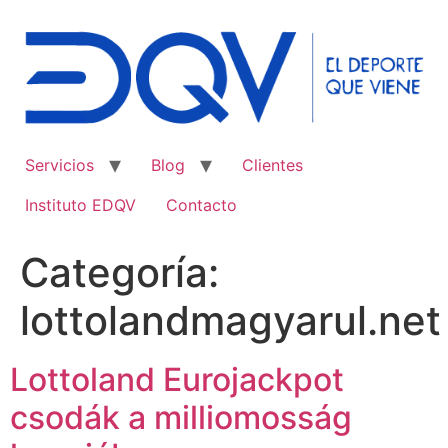
Ir
al
contenido
Servicios
Blog
Clientes
Instituto EDQV
Contacto
Categoría:
lottolandmagyarul.net
Lottoland Eurojackpot
csodák a milliomosság