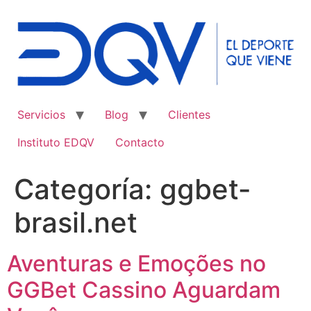
Ir
al
contenido
Servicios
Blog
Clientes
Instituto EDQV
Contacto
Categoría:
ggbet-
brasil.net
Aventuras e Emoções no
GGBet Cassino Aguardam