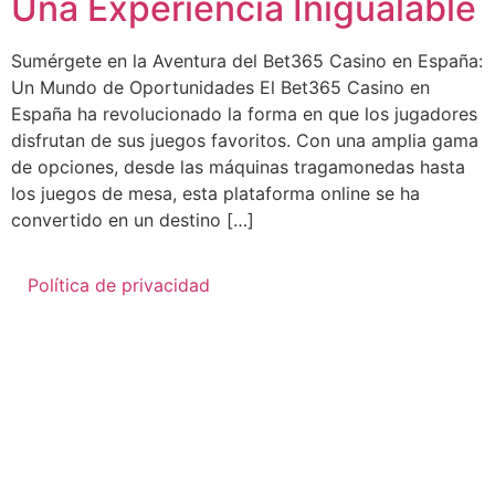
Una Experiencia Inigualable
Sumérgete en la Aventura del Bet365 Casino en España:
Un Mundo de Oportunidades El Bet365 Casino en
España ha revolucionado la forma en que los jugadores
disfrutan de sus juegos favoritos. Con una amplia gama
de opciones, desde las máquinas tragamonedas hasta
los juegos de mesa, esta plataforma online se ha
convertido en un destino […]
Política de privacidad