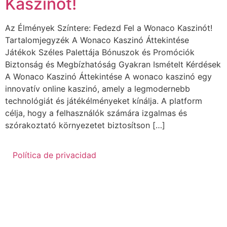
Kaszinót!
Az Élmények Színtere: Fedezd Fel a Wonaco Kaszinót!
Tartalomjegyzék A Wonaco Kaszinó Áttekintése
Játékok Széles Palettája Bónuszok és Promóciók
Biztonság és Megbízhatóság Gyakran Ismételt Kérdések
A Wonaco Kaszinó Áttekintése A wonaco kaszinó egy
innovatív online kaszinó, amely a legmodernebb
technológiát és játékélményeket kínálja. A platform
célja, hogy a felhasználók számára izgalmas és
szórakoztató környezetet biztosítson […]
Política de privacidad