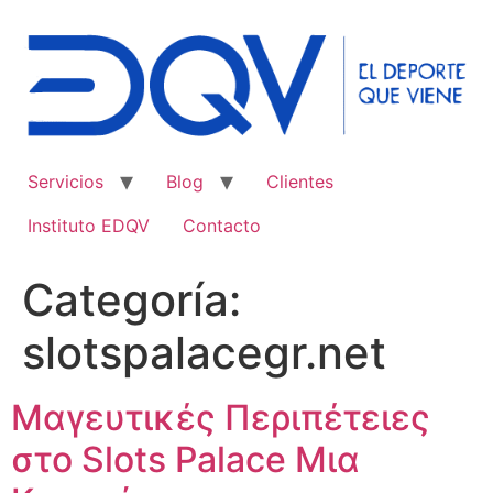
Ir
al
contenido
Servicios
Blog
Clientes
Instituto EDQV
Contacto
Categoría:
slotspalacegr.net
Μαγευτικές Περιπέτειες
στο Slots Palace Μια