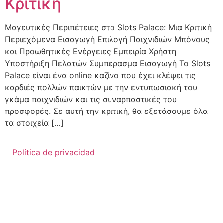
Κριτική
Μαγευτικές Περιπέτειες στο Slots Palace: Μια Κριτική
Περιεχόμενα Εισαγωγή Επιλογή Παιχνιδιών Μπόνους
και Προωθητικές Ενέργειες Εμπειρία Χρήστη
Υποστήριξη Πελατών Συμπέρασμα Εισαγωγή Το Slots
Palace είναι ένα online καζίνο που έχει κλέψει τις
καρδιές πολλών παικτών με την εντυπωσιακή του
γκάμα παιχνιδιών και τις συναρπαστικές του
προσφορές. Σε αυτή την κριτική, θα εξετάσουμε όλα
τα στοιχεία […]
Política de privacidad